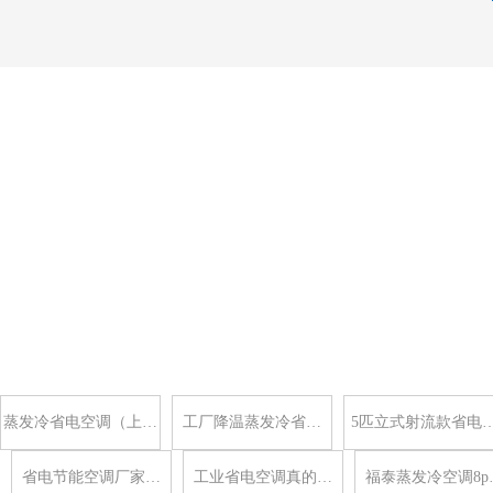
蒸发冷省电空调（上…
工厂降温蒸发冷省…
5匹立式射流款省电
省电节能空调厂家…
工业省电空调真的…
福泰蒸发冷空调8p