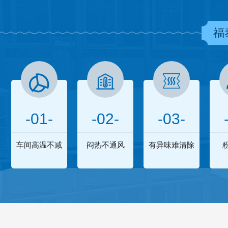
福
-01-
-02-
-03-
车间高温不减
闷热不通风
有异味难清除