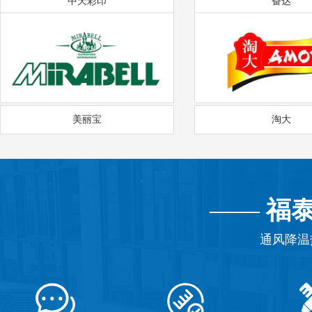
中天彩印
奋达
美丽宝
淘大
——
福
通风降温