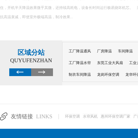
发冷却技术：蒸发冷省电空调采用蒸发冷却原理，利用水蒸发时的吸热效应来降低空
式相较于传统的压缩制冷技术，能够大大减少...
区域分站
工厂降温通风
厂房降温
车间降温
QUYUFENZHAN
工厂降温水帘
东莞工业大风扇
工业
制衣车间降温
龙岗环保空调
龙华环
纺织厂车间降温
电子车间降温
注塑
厂房通风降温蒸发冷空调
工厂省电空调
南昌工业省电空调
深圳冷风机
东莞
友情链接
LINKS
环保空调
水帘风机
惠州环保空调厂家
广
东莞虎门工业省电空调
东莞长安蒸发冷
徐州车间降温空调
常州工业省电空调