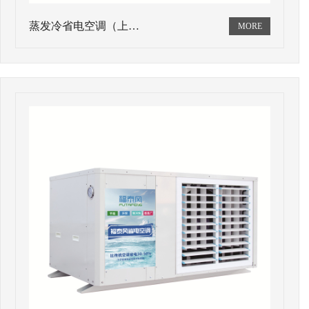
蒸发冷省电空调（上…