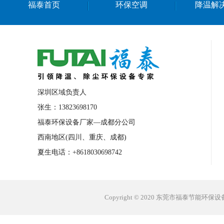
福泰首页
环保空调
降温解
台州工业省电空调
塑胶车间降温
橡
万江工业省电空调
道滘工业省电空调
东莞工厂降温设备
深圳生产车间降温空
中山冷风机安装
广西水帘安装工程
石排食品厂降温
蛇口工业省电空调
深圳区域负责人
罗定厂房降温省电空调
北京工业节能空
张生：13823698170
福泰环保设备厂家—成都分公司
罗阳工业省电空调
公庄工业省电空调
西南地区(四川、重庆、成都)
舟山工业省电空调
长沙工业省电空调
夏生电话：+8618030698742
顺德工业省电空调
南海工业省电空调
天津工业省电空调
湖北工业省电空调
Copyright © 2020 东莞市福泰节能环
青岛工业省电空调
海南工业省电空调
武汉环保空调
舟山工业冷风机
菲律