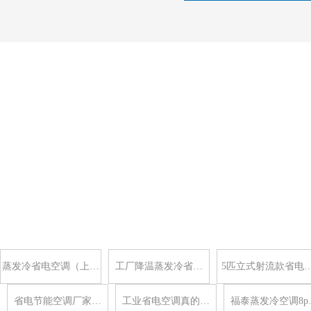
蒸发冷省电空调（上…
工厂降温蒸发冷省…
5匹立式射流款省电
省电节能空调厂家…
工业省电空调真的…
福泰蒸发冷空调8p