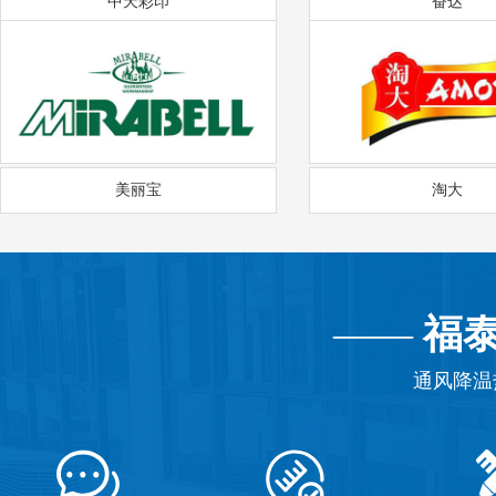
中天彩印
奋达
美丽宝
淘大
——
福
通风降温