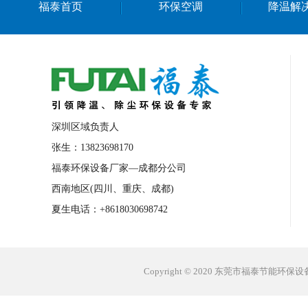
福泰首页
环保空调
降温解
台州工业省电空调
塑胶车间降温
橡
万江工业省电空调
道滘工业省电空调
东莞工厂降温设备
深圳生产车间降温空
中山冷风机安装
广西水帘安装工程
石排食品厂降温
蛇口工业省电空调
深圳区域负责人
罗定厂房降温省电空调
北京工业节能空
张生：13823698170
福泰环保设备厂家—成都分公司
罗阳工业省电空调
公庄工业省电空调
西南地区(四川、重庆、成都)
舟山工业省电空调
长沙工业省电空调
夏生电话：+8618030698742
顺德工业省电空调
南海工业省电空调
天津工业省电空调
湖北工业省电空调
Copyright © 2020 东莞市福泰节能环
青岛工业省电空调
海南工业省电空调
武汉环保空调
舟山工业冷风机
菲律