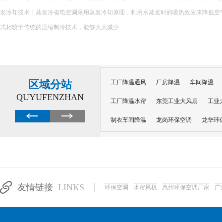
发冷却技术：蒸发冷省电空调采用蒸发冷却原理，利用水蒸发时的吸热效应来降低空
式相较于传统的压缩制冷技术，能够大大减少...
区域分站
工厂降温通风
厂房降温
车间降温
QUYUFENZHAN
工厂降温水帘
东莞工业大风扇
工业
制衣车间降温
龙岗环保空调
龙华环
纺织厂车间降温
电子车间降温
注塑
厂房通风降温蒸发冷空调
工厂省电空调
南昌工业省电空调
深圳冷风机
东莞
友情链接
LINKS
环保空调
水帘风机
惠州环保空调厂家
广
东莞虎门工业省电空调
东莞长安蒸发冷
徐州车间降温空调
常州工业省电空调