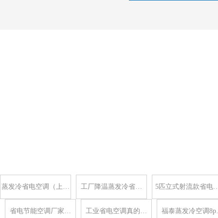
蒸发冷省电空调（上…
工厂降温蒸发冷省…
5匹立式射流款省电
省电节能空调厂家…
工业省电空调真的…
福泰蒸发冷空调8p