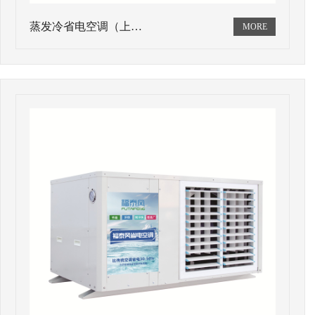
蒸发冷省电空调（上…