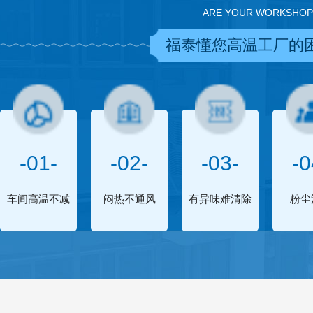
ARE YOUR WORKSHOP
福泰懂您高温工厂的
-01-
-02-
-03-
-0
车间高温不减
闷热不通风
有异味难清除
粉尘