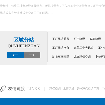
展趋势，老旧
区域分站
工厂降温通风
厂房降温
车间降温
QUYUFENZHAN
工厂降温水帘
东莞工业大风扇
工业
制衣车间降温
龙岗环保空调
龙华环
纺织厂车间降温
电子车间降温
注塑
厂房通风降温蒸发冷空调
工厂省电空调
南昌工业省电空调
深圳冷风机
东莞
友情链接
LINKS
环保空调
水帘风机
惠州环保空调厂家
广
东莞虎门工业省电空调
东莞长安蒸发冷
徐州车间降温空调
常州工业省电空调