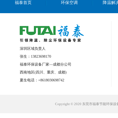
福泰首页
环保空调
降温解
台州工业省电空调
塑胶车间降温
橡
万江工业省电空调
道滘工业省电空调
东莞工厂降温设备
深圳生产车间降温空
中山冷风机安装
广西水帘安装工程
石排食品厂降温
蛇口工业省电空调
深圳区域负责人
罗定厂房降温省电空调
北京工业节能空
张生：13823698170
福泰环保设备厂家—成都分公司
罗阳工业省电空调
公庄工业省电空调
西南地区(四川、重庆、成都)
舟山工业省电空调
长沙工业省电空调
夏生电话：+8618030698742
顺德工业省电空调
南海工业省电空调
天津工业省电空调
湖北工业省电空调
Copyright © 2020 东莞市福泰节能环
青岛工业省电空调
海南工业省电空调
武汉环保空调
舟山工业冷风机
菲律