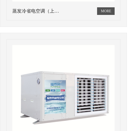
蒸发冷省电空调（上…