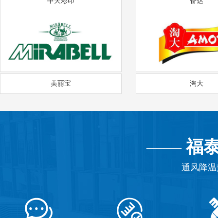
中天彩印
奋达
美丽宝
淘大
——
福
通风降温