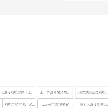
蒸发冷省电空调（上…
工厂降温蒸发冷省…
5匹立式射流款省电
省电节能空调厂家…
工业省电空调真的…
福泰蒸发冷空调8p