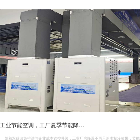
夏季车间高温频发
盛夏高温来袭，多数工业车
车间降温不用贵，
很多工厂老板都面临两难困
6-
08-
03
厂房降温设备怎么
效成为核心考
很多企业在厂房降温改造时