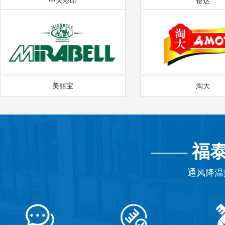
中天彩印
奋达
美丽宝
淘大
——
福
通风降温