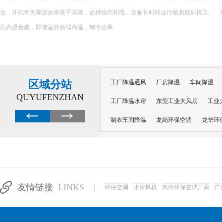
发冷却技术：蒸发冷省电空调采用蒸发冷却原理，利用水蒸发时的吸热效应来降低空
式相较于传统的压缩制冷技术，能够大大减少...
区域分站
工厂降温通风
厂房降温
车间降温
QUYUFENZHAN
工厂降温水帘
东莞工业大风扇
工业
制衣车间降温
龙岗环保空调
龙华环
纺织厂车间降温
电子车间降温
注塑
厂房通风降温蒸发冷空调
工厂省电空调
南昌工业省电空调
深圳冷风机
东莞
友情链接
LINKS
环保空调
水帘风机
惠州环保空调厂家
广
东莞虎门工业省电空调
东莞长安蒸发冷
徐州车间降温空调
常州工业省电空调