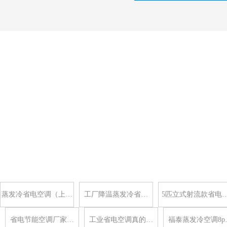
蒸发冷省电空调（上…
工厂降温蒸发冷省…
5匹立式射流款省电
省电节能空调厂家…
工业省电空调真的…
福泰蒸发冷空调8p