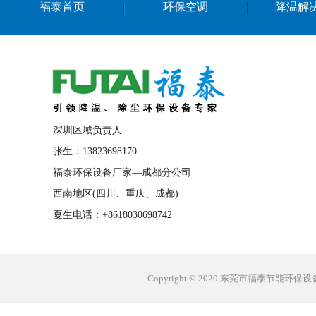
福泰首页
环保空调
降温解
台州工业省电空调
塑胶车间降温
橡
万江工业省电空调
道滘工业省电空调
东莞工厂降温设备
深圳生产车间降温空
中山冷风机安装
广西水帘安装工程
石排食品厂降温
蛇口工业省电空调
深圳区域负责人
罗定厂房降温省电空调
北京工业节能空
张生：13823698170
福泰环保设备厂家—成都分公司
罗阳工业省电空调
公庄工业省电空调
西南地区(四川、重庆、成都)
舟山工业省电空调
长沙工业省电空调
夏生电话：+8618030698742
顺德工业省电空调
南海工业省电空调
天津工业省电空调
湖北工业省电空调
Copyright © 2020 东莞市福泰节能环
青岛工业省电空调
海南工业省电空调
武汉环保空调
舟山工业冷风机
菲律