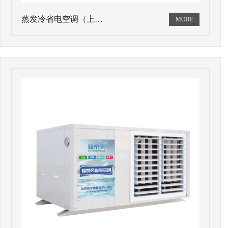
蒸发冷省电空调（上…