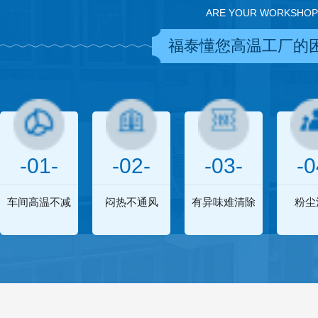
ARE YOUR WORKSHOP
福泰懂您高温工厂的
-01-
-02-
-03-
-0
车间高温不减
闷热不通风
有异味难清除
粉尘